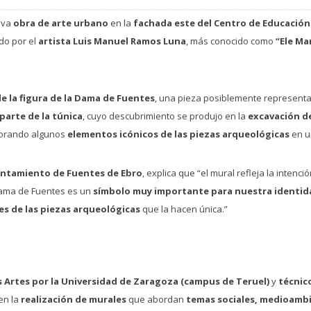
eva
obra de arte urbano
en la
fachada este del Centro de Educación
do por el
artista Luis Manuel Ramos Luna
, más conocido como
“Ele Ma
e la figura de la Dama de Fuentes
, una pieza posiblemente representa
parte de la túnica
, cuyo descubrimiento se produjo en la
excavación d
orando algunos
elementos icónicos de las piezas arqueológicas
en 
untamiento de Fuentes de Ebro
, explica que “el mural refleja la intenci
Dama de Fuentes es un
símbolo muy importante para nuestra identid
es de las piezas arqueológicas
que la hacen única.”
 Artes por la Universidad de Zaragoza (campus de Teruel)
y
técnico
en la
realización de murales
que abordan
temas sociales, medioambi