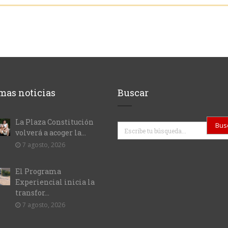
mas noticias
Buscar
La Plaza Constitución
Buscar
volverá a acoger la...
7 agosto, 2026
El Programa
Experiencial inicia la
transfor...
7 agosto, 2026