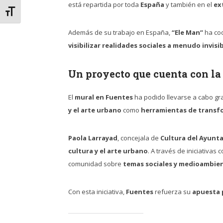
está repartida por toda
España
y también en el
ex
Alternar tamaño de letra
Además de su trabajo en España,
“Ele Man”
ha co
visibilizar realidades sociales a menudo invisi
Un proyecto que cuenta con la
El
mural en Fuentes
ha podido llevarse a cabo gra
y el arte urbano
como
herramientas de transfo
Paola Larrayad
, concejala de
Cultura del Ayunt
cultura y el arte urbano
. A través de iniciativa
comunidad sobre
temas sociales y medioambie
Con esta iniciativa,
Fuentes
refuerza su
apuesta p