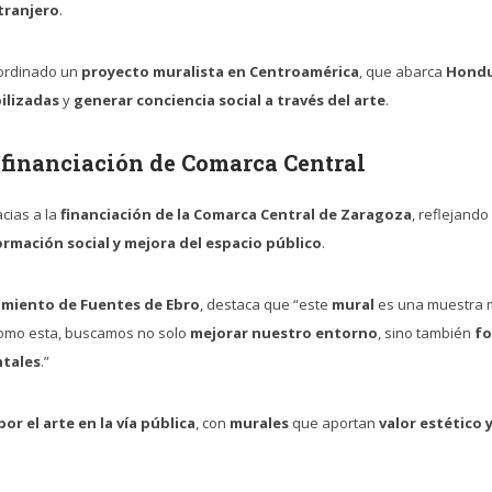
tranjero
.
ordinado un
proyecto muralista en Centroamérica
, que abarca
Hondu
bilizadas
y
generar conciencia social a través del arte
.
 financiación de Comarca Central
cias a la
financiación de la Comarca Central de Zaragoza
, reflejando
rmación social y mejora del espacio público
.
amiento de Fuentes de Ebro
, destaca que “este
mural
es una muestra 
s como esta, buscamos no solo
mejorar nuestro entorno
, sino también
fo
ntales
.”
or el arte en la vía pública
, con
murales
que aportan
valor estético y