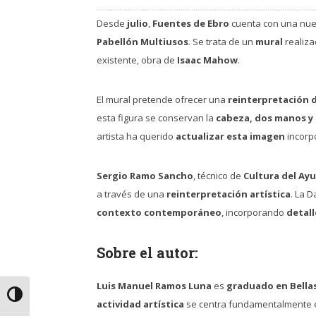
Desde
julio
,
Fuentes de Ebro
cuenta con una nu
Pabellón Multiusos
. Se trata de un
mural
realiza
existente, obra de
Isaac Mahow
.
El mural pretende ofrecer una
reinterpretación d
esta figura se conservan la
cabeza, dos manos y 
artista ha querido
actualizar esta imagen
incorp
Sergio Ramo Sancho
, técnico de
Cultura del Ay
a través de una
reinterpretación artística
. La 
contexto contemporáneo
, incorporando
detall
Sobre el autor:
Luis Manuel Ramos Luna
es
graduado en Bellas
Alternar alto contraste
actividad artística
se centra fundamentalmente 