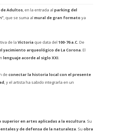
 de Adultos
, en la entrada al
parking del
n”
, que se suma al
mural de gran formato
ya
tiva de la
Victoria
que data del
100-76 a.C.
De
el yacimiento arqueológico de La Corona
. El
un
lenguaje acorde al siglo XXI
.
ón de
conectar la historia local con el presente
ad
, y el artista ha sabido integrarla en un
 superior en artes aplicadas a la escultura
. Su
entales y de defensa de la naturaleza
. Su
obra