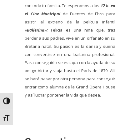
con toda tu familia. Te esperamos a las
17 h. en
el Cine Municipal
de Fuentes de Ebro para
asistir al extreno de la película infantil
«Ballerina»:
Felicia es una niña que, tras
perder a sus padres, vive en un orfanato en su
Bretaña natal. Su pasión es la danza y sueña
con convertirse en una bailarina profesional.
Para conseguirlo se escapa con la ayuda de su
amigo Víctor y viaja hasta el París de 1879. Allí
se hará pasar por otra persona para conseguir
entrar como alumna de la Grand Opera House
y así luchar por tener la vida que desea.
Alternar alto contraste
Alternar tamaño de letra