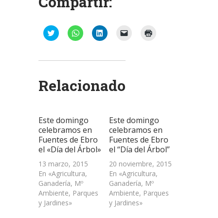
Compartir:
Haz
Haz
Haz
Haz
Haz
clic
clic
clic
clic
clic
para
para
para
para
para
compartir
compartir
compartir
enviar
imprimir
en
en
en
un
(Se
Twitter
WhatsApp
LinkedIn
enlace
abre
(Se
(Se
(Se
por
en
abre
abre
abre
correo
una
Relacionado
en
en
en
electrónico
ventana
una
una
una
a
nueva)
ventana
ventana
ventana
un
nueva)
nueva)
nueva)
amigo
(Se
abre
Este domingo
Este domingo
en
una
celebramos en
celebramos en
ventana
Fuentes de Ebro
Fuentes de Ebro
nueva)
el «Día del Árbol»
el “Día del Árbol”
13 marzo, 2015
20 noviembre, 2015
En «Agricultura,
En «Agricultura,
Ganadería, Mº
Ganadería, Mº
Ambiente, Parques
Ambiente, Parques
y Jardines»
y Jardines»