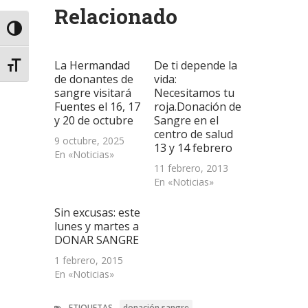
abre
abre
abre
correo
una
Relacionado
en
en
en
electrónico
ventana
una
una
una
a
nueva)
ventana
ventana
ventana
un
Alternar alto contraste
nueva)
nueva)
nueva)
amigo
(Se
abre
La Hermandad
De ti depende la
en
Alternar tamaño de letra
una
de donantes de
vida:
ventana
sangre visitará
Necesitamos tu
nueva)
Fuentes el 16, 17
roja.Donación de
y 20 de octubre
Sangre en el
centro de salud
9 octubre, 2025
13 y 14 febrero
En «Noticias»
11 febrero, 2013
En «Noticias»
Sin excusas: este
lunes y martes a
DONAR SANGRE
1 febrero, 2015
En «Noticias»
ETIQUETAS
donación sangre