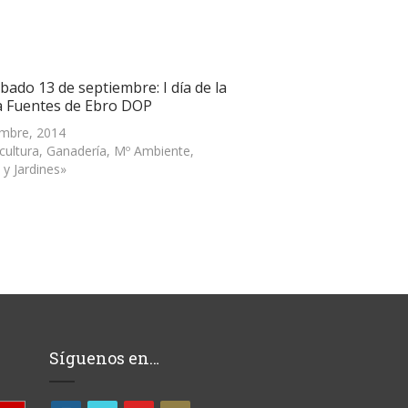
bado 13 de septiembre: I día de la
a Fuentes de Ebro DOP
embre, 2014
icultura, Ganadería, Mº Ambiente,
 y Jardines»
Síguenos en…