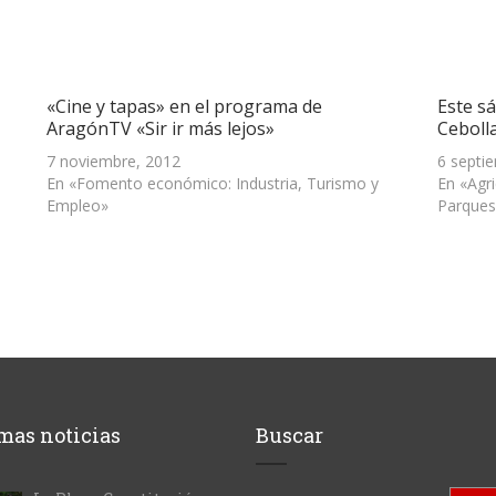
«Cine y tapas» en el programa de
Este sá
AragónTV «Sir ir más lejos»
Ceboll
7 noviembre, 2012
6 septi
En «Fomento económico: Industria, Turismo y
En «Agr
Empleo»
Parques
mas noticias
Buscar