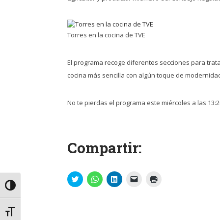
Torres en la cocina de TVE
El programa recoge diferentes secciones para trata
cocina más sencilla con algún toque de modernidad 
No te pierdas el programa este miércoles a las 13:
Compartir:
Haz
Haz
Haz
Haz
Haz
clic
clic
clic
clic
clic
Alternar alto contraste
para
para
para
para
para
compartir
compartir
compartir
enviar
imprimir
en
en
en
un
(Se
Twitter
WhatsApp
LinkedIn
enlace
abre
Alternar tamaño de letra
(Se
(Se
(Se
por
en