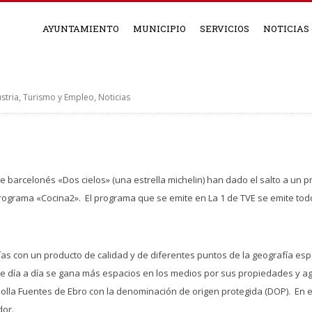
AYUNTAMIENTO
MUNICIPIO
SERVICIOS
NOTICIAS
stria, Turismo y Empleo
,
Noticias
barcelonés «Dos cielos» (una estrella michelin) han dado el salto a un pr
u programa «Cocina2». El programa que se emite en La 1 de TVE se emite tod
as con un producto de calidad y de diferentes puntos de la geografía espa
ue día a día se gana más espacios en los medios por sus propiedades y a
bolla Fuentes de Ebro con la denominación de origen protegida (DOP). En 
dor.