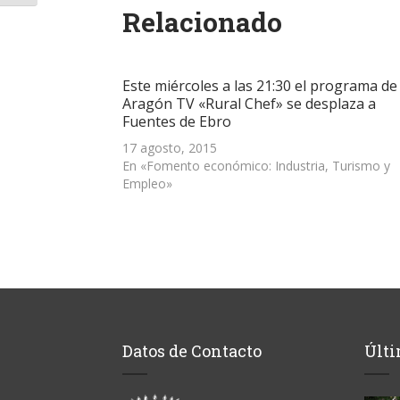
abre
abre
abre
correo
una
Relacionado
en
en
en
electrónico
ventana
una
una
una
a
nueva)
ventana
ventana
ventana
un
nueva)
nueva)
nueva)
amigo
(Se
abre
Este miércoles a las 21:30 el programa de
en
una
Aragón TV «Rural Chef» se desplaza a
ventana
Fuentes de Ebro
nueva)
17 agosto, 2015
En «Fomento económico: Industria, Turismo y
Empleo»
Datos de Contacto
Últi