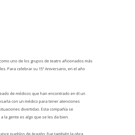
 como uno de los grupos de teatro aficionados más
es. Para celebrar su 15º Aniversario, en el año
rodeado de médicos que han encontrado en él un
posarla con un médico para tener atenciones
tuaciones divertidas.​ ​Esta compañía se
 a la gente es algo que se les da bien.
quince pueblos de Aragón. Fue también la obra