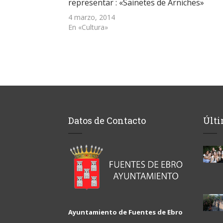
representar : «Sainetes de Arniches»
nueva)
4 marzo, 2014
En «Cultura»
Datos de Contacto
Últi
Ayuntamiento de Fuentes de Ebro