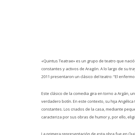
«Quintus Teatrae» es un grupo de teatro que nació
constantes y activos de Aragón. A lo largo de su tr
2011 presentaron un clásico del teatro: “El enfermo
​Este clásico de la comedia gira en torno a Argán,
verdadero botín. En este contexto, su hija Angéli
constantes. Los criados de la casa, mediante peque
caracteriza por sus obras de humor y, por ello, elig
​La primera representación de esta obra fue en Qui