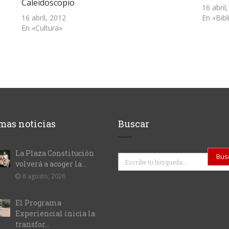
Caleidoscopio
16 abril
16 abril, 2012
En «Bibl
En «Cultura»
mas noticias
Buscar
La Plaza Constitución
Buscar
volverá a acoger la...
8 agosto, 2026
El Programa
Experiencial inicia la
transfor...