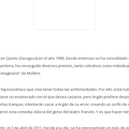
 en Quinto (Zaragoza) en el año 1996. Desde entonces se ha consolidado
ayectoria, ha conseguido diversos premios, tanto colectivos como individual
 imaginario” de Molière.
 un hipocondríaco que cree tener todas las enfermedades. Por ello, está 
ca tiene un enamorado con el que desea casarse, pero Argán prefiere des
ñas trampas, intentarán sacar a Argán de su error, creando un sinfín de si
ieron esta comedia clásica del genio del teatro francés. Y es que hacer reír
nto, el 2 de abril de 2011. Desde ese día, se ha representado en más de 