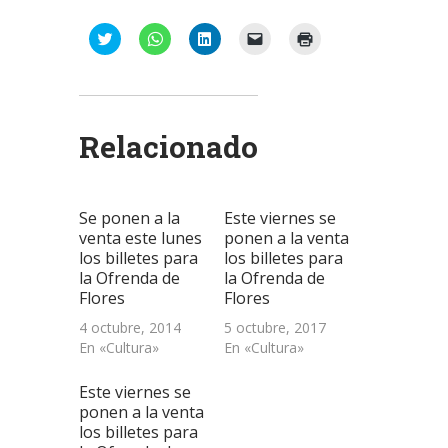
Haz
Haz
Haz
Haz
Haz
clic
clic
clic
clic
clic
para
para
para
para
para
compartir
compartir
compartir
enviar
imprimir
en
en
en
un
(Se
Twitter
WhatsApp
LinkedIn
enlace
abre
(Se
(Se
(Se
por
en
abre
abre
abre
correo
una
Relacionado
en
en
en
electrónico
ventana
una
una
una
a
nueva)
ventana
ventana
ventana
un
nueva)
nueva)
nueva)
amigo
(Se
abre
Se ponen a la
Este viernes se
en
una
venta este lunes
ponen a la venta
ventana
los billetes para
los billetes para
nueva)
la Ofrenda de
la Ofrenda de
Flores
Flores
4 octubre, 2014
5 octubre, 2017
En «Cultura»
En «Cultura»
Este viernes se
ponen a la venta
los billetes para