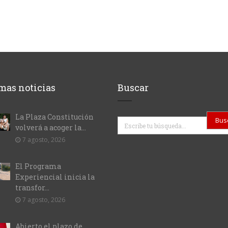
mas noticias
Buscar
La Plaza Constitución
Buscar
volverá a acoger la...
7 agosto, 2026
El Programa
Experiencial inicia la
transfor...
7 agosto, 2026
Abierto el plazo de