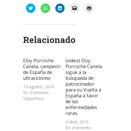
Haz
Haz
Haz
Haz
Haz
clic
clic
clic
clic
clic
para
para
para
para
para
compartir
compartir
compartir
enviar
imprimir
en
en
en
un
(Se
Twitter
WhatsApp
LinkedIn
enlace
abre
(Se
(Se
(Se
por
en
abre
abre
abre
correo
una
Relacionado
en
en
en
electrónico
ventana
una
una
una
a
nueva)
ventana
ventana
ventana
un
nueva)
nueva)
nueva)
amigo
(Se
abre
Eloy Porroche
(vídeo) Eloy
en
una
Canela, campeón
Porroche Canela
ventana
de España de
sigue a la
nueva)
ultraciclismo
búsqueda de
patrocinador
19 agosto, 2016
para su Vuelta a
En «Fomento
España a favor
Deportivo»
de las
enfermedades
raras.
4 abril, 2015
En «Fomento