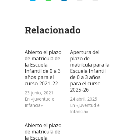
para
para
para
para
para
compartir
compartir
compartir
enviar
imprimir
en
en
en
un
(Se
Twitter
WhatsApp
LinkedIn
enlace
abre
(Se
(Se
(Se
por
en
abre
abre
abre
correo
una
Relacionado
en
en
en
electrónico
ventana
una
una
una
a
nueva)
ventana
ventana
ventana
un
nueva)
nueva)
nueva)
amigo
(Se
abre
Abierto el plazo
Apertura del
en
una
de matrícula de
plazo de
ventana
la Escuela
matrícula para la
nueva)
Infantil de 0 a 3
Escuela Infantil
años para el
de 0 a 3 años
curso 2021-22
para el curso
2025-26
23 junio, 2021
En «Juventud e
24 abril, 2025
Infancia»
En «Juventud e
Infancia»
Abierto el plazo
de matrícula de
la Escuela