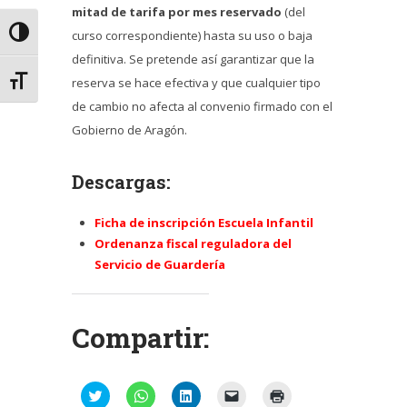
mitad de tarifa por mes reservado
(del
Alternar alto contraste
curso correspondiente) hasta su uso o baja
definitiva. Se pretende así garantizar que la
Alternar tamaño de letra
reserva se hace efectiva y que cualquier tipo
de cambio no afecta al convenio firmado con el
Gobierno de Aragón.
Descargas:
Ficha de inscripción Escuela Infantil
Ordenanza fiscal reguladora del
Servicio de Guardería
Compartir:
Haz
Haz
Haz
Haz
Haz
clic
clic
clic
clic
clic