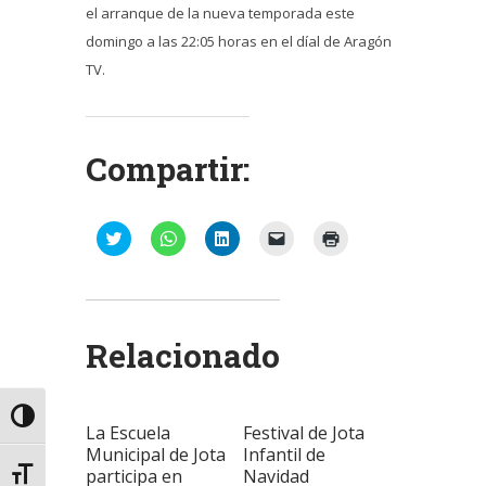
el arranque de la nueva temporada este
domingo a las 22:05 horas en el díal de Aragón
TV.
Compartir:
Haz
Haz
Haz
Haz
Haz
clic
clic
clic
clic
clic
para
para
para
para
para
compartir
compartir
compartir
enviar
imprimir
en
en
en
un
(Se
Twitter
WhatsApp
LinkedIn
enlace
abre
(Se
(Se
(Se
por
en
abre
abre
abre
correo
una
Relacionado
en
en
en
electrónico
ventana
una
una
una
a
nueva)
ventana
ventana
ventana
un
nueva)
nueva)
nueva)
amigo
(Se
abre
Alternar alto contraste
La Escuela
Festival de Jota
en
una
Municipal de Jota
Infantil de
ventana
participa en
Navidad
nueva)
Alternar tamaño de letra