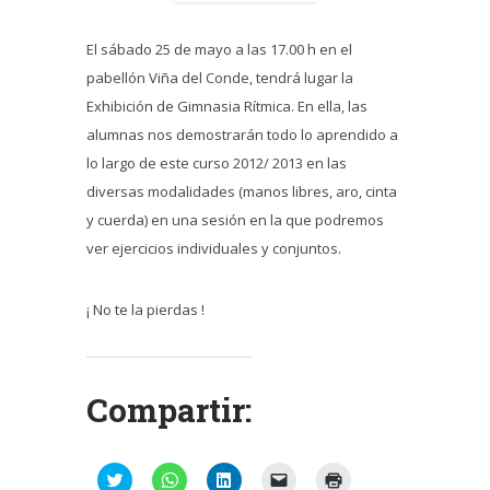
El sábado 25 de mayo a las 17.00 h en el
pabellón Viña del Conde, tendrá lugar la
Exhibición de Gimnasia Rítmica. En ella, las
alumnas nos demostrarán todo lo aprendido a
lo largo de este curso 2012/ 2013 en las
diversas modalidades (manos libres, aro, cinta
y cuerda) en una sesión en la que podremos
ver ejercicios individuales y conjuntos.
¡ No te la pierdas !
Compartir:
Haz
Haz
Haz
Haz
Haz