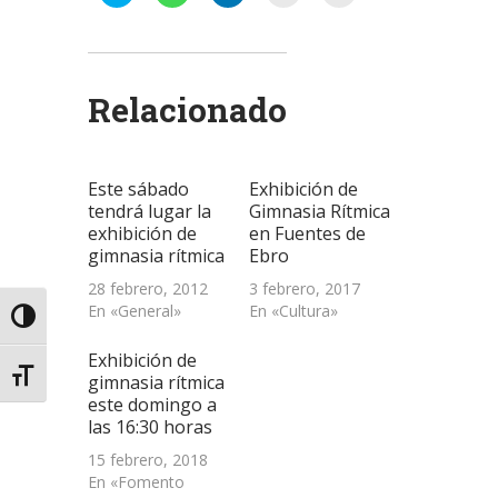
clic
clic
clic
clic
clic
para
para
para
para
para
compartir
compartir
compartir
enviar
imprimir
en
en
en
un
(Se
Twitter
WhatsApp
LinkedIn
enlace
abre
(Se
(Se
(Se
por
en
abre
abre
abre
correo
una
Relacionado
en
en
en
electrónico
ventana
una
una
una
a
nueva)
ventana
ventana
ventana
un
nueva)
nueva)
nueva)
amigo
(Se
abre
Este sábado
Exhibición de
en
una
tendrá lugar la
Gimnasia Rítmica
ventana
exhibición de
en Fuentes de
nueva)
gimnasia rítmica
Ebro
28 febrero, 2012
3 febrero, 2017
En «General»
En «Cultura»
Alternar alto contraste
Exhibición de
Alternar tamaño de letra
gimnasia rítmica
este domingo a
las 16:30 horas
15 febrero, 2018
En «Fomento