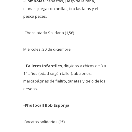
-Tómbolas:
canastas, juego de la rana,
dianas, juega con anillas, tira las latas y el
pesca peces.
-Chocolatada Solidaria (1,5€)
Miércoles, 30 de diciembre
–
Talleres Infantiles
, dirigidos a chicos de 3 a
14 años (edad según taller): abalorios,
marcapáginas de fieltro, tarjetas y cielo de los
deseos.
-Photocall Bob Esponja
-Bocatas solidarios (1€)