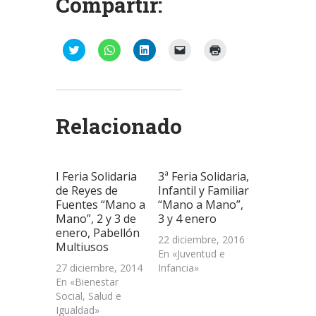
Compartir:
Haz
Haz
Haz
Haz
Haz
clic
clic
clic
clic
clic
para
para
para
para
para
compartir
compartir
compartir
enviar
imprimir
en
en
en
un
(Se
Twitter
WhatsApp
LinkedIn
enlace
abre
(Se
(Se
(Se
por
en
abre
abre
abre
correo
una
Relacionado
en
en
en
electrónico
ventana
una
una
una
a
nueva)
ventana
ventana
ventana
un
nueva)
nueva)
nueva)
amigo
(Se
abre
I Feria Solidaria
3ª Feria Solidaria,
en
una
de Reyes de
Infantil y Familiar
ventana
Fuentes “Mano a
“Mano a Mano”,
nueva)
Mano”, 2 y 3 de
3 y 4 enero
enero, Pabellón
22 diciembre, 2016
Multiusos
En «Juventud e
27 diciembre, 2014
Infancia»
En «Bienestar
Social, Salud e
Igualdad»