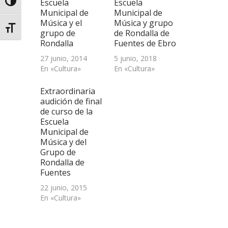
Escuela
Escuela
nueva)
Alternar alto contraste
Municipal de
Municipal de
Música y el
Música y grupo
Alternar tamaño de letra
grupo de
de Rondalla de
Rondalla
Fuentes de Ebro
27 junio, 2014
5 junio, 2018
En «Cultura»
En «Cultura»
Extraordinaria
audición de final
de curso de la
Escuela
Municipal de
Música y del
Grupo de
Rondalla de
Fuentes
22 junio, 2015
En «Cultura»