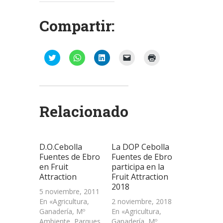
Compartir:
Haz
Haz
Haz
Haz
Haz
clic
clic
clic
clic
clic
para
para
para
para
para
compartir
compartir
compartir
enviar
imprimir
en
en
en
un
(Se
Twitter
WhatsApp
LinkedIn
enlace
abre
(Se
(Se
(Se
por
en
abre
abre
abre
correo
una
Relacionado
en
en
en
electrónico
ventana
una
una
una
a
nueva)
ventana
ventana
ventana
un
nueva)
nueva)
nueva)
amigo
(Se
abre
D.O.Cebolla
La DOP Cebolla
en
una
Fuentes de Ebro
Fuentes de Ebro
ventana
en Fruit
participa en la
nueva)
Attraction
Fruit Attraction
2018
5 noviembre, 2011
En «Agricultura,
2 noviembre, 2018
Ganadería, Mº
En «Agricultura,
Ambiente, Parques
Ganadería, Mº