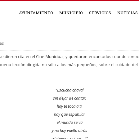
AYUNTAMIENTO
MUNICIPIO
SERVICIOS
NOTICIAS
ias
se dieron cita en el Cine Municipal, y quedaron encantados cuando con
 buena lección dirigida no sólo a los más pequeños, sobre el cuidado del 
“Escucha chaval
sin dejar de cantar,
hoy te toca a ti,
hay que espabilar
el mundo se va
y no hay vuelta atrás
¡¡debemos actuar…!!”