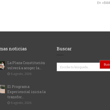
En «Bibl
mas noticias
Buscar
La Plaza Constitución
Buscar
volverá a acoger la...
6 agosto, 2026
El Programa
Experiencial inicia la
transfor...
6 agosto, 2026