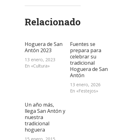
en
en
en
un
(Se
Twitter
WhatsApp
LinkedIn
enlace
abre
(Se
(Se
(Se
por
en
abre
abre
abre
correo
una
Relacionado
en
en
en
electrónico
ventana
una
una
una
a
nueva)
ventana
ventana
ventana
un
nueva)
nueva)
nueva)
amigo
(Se
abre
Hoguera de San
Fuentes se
en
una
Antón 2023
prepara para
ventana
celebrar su
nueva)
13 enero, 2023
tradicional
En «Cultura»
Hoguera de San
Antón
13 enero, 2026
En «Festejos»
Un año más,
llega San Antón y
nuestra
tradicional
hoguera
15 enero, 2015