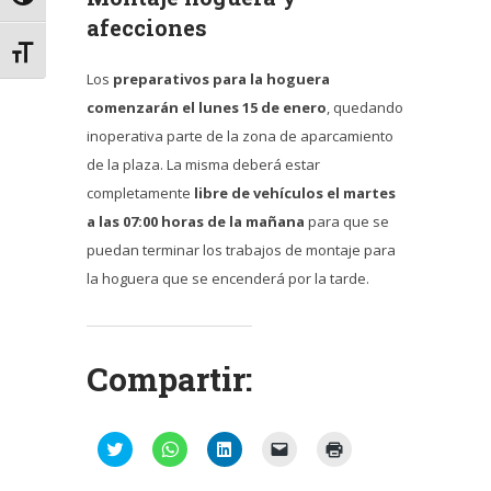
afecciones
Alternar tamaño de letra
Los
preparativos para la hoguera
comenzarán el lunes 15 de enero
, quedando
inoperativa parte de la zona de aparcamiento
de la plaza. La misma deberá estar
completamente
libre de vehículos el martes
a las 07:00 horas de la mañana
para que se
puedan terminar los trabajos de montaje para
la hoguera que se encenderá por la tarde.
Compartir:
Haz
Haz
Haz
Haz
Haz
clic
clic
clic
clic
clic
para
para
para
para
para
compartir
compartir
compartir
enviar
imprimir