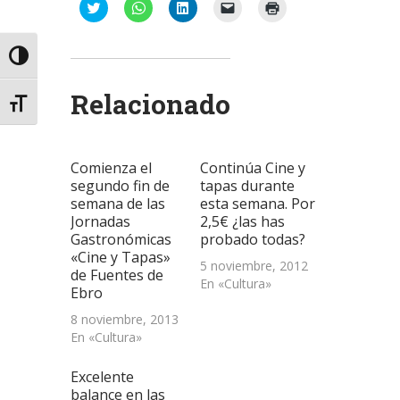
Haz
Haz
Haz
Haz
Haz
clic
clic
clic
clic
clic
para
para
para
para
para
compartir
compartir
compartir
enviar
imprimir
en
en
en
un
(Se
Alternar alto contraste
Twitter
WhatsApp
LinkedIn
enlace
abre
(Se
(Se
(Se
por
en
abre
abre
abre
correo
una
Relacionado
en
en
en
electrónico
ventana
Alternar tamaño de letra
una
una
una
a
nueva)
ventana
ventana
ventana
un
nueva)
nueva)
nueva)
amigo
(Se
abre
Comienza el
Continúa Cine y
en
una
segundo fin de
tapas durante
ventana
semana de las
esta semana. Por
nueva)
Jornadas
2,5€ ¿las has
Gastronómicas
probado todas?
«Cine y Tapas»
5 noviembre, 2012
de Fuentes de
En «Cultura»
Ebro
8 noviembre, 2013
En «Cultura»
Excelente
balance en las