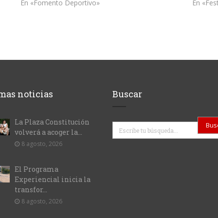
En «Fomento Deportivo»
En «Fes
mas noticias
Buscar
La Plaza Constitución
Buscar
volverá a acoger la...
8 agosto, 2026
El Programa
Experiencial inicia la
transfor...
8 agosto, 2026