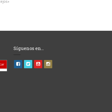
tejos»
Síguenos en…