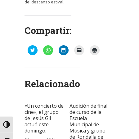
del descanso estival.
Compartir:
Haz
Haz
Haz
Haz
Haz
clic
clic
clic
clic
clic
para
para
para
para
para
compartir
compartir
compartir
enviar
imprimir
en
en
en
un
(Se
Twitter
WhatsApp
LinkedIn
enlace
abre
(Se
(Se
(Se
por
en
abre
abre
abre
correo
una
Relacionado
en
en
en
electrónico
ventana
una
una
una
a
nueva)
ventana
ventana
ventana
un
nueva)
nueva)
nueva)
amigo
(Se
abre
«Un concierto de
Audición de final
en
una
cine», el grupo
de curso de la
ventana
de Jesús Gil
Escuela
nueva)
actuó este
Municipal de
Alternar alto contraste
domingo.
Música y grupo
de Rondalla de