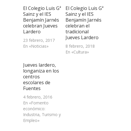
(Se
abre
El Colegio Luis Gª
El Colegio Luis Gª
en
una
Sainz y el IES
Sainz y el IES
ventana
Benjamín Jarnés
Benjamín Jarnés
nueva)
celebran Jueves
celebran el
Lardero
tradicional
Jueves Lardero
23 febrero, 2017
En «Noticias»
8 febrero, 2018
En «Cultura»
Jueves lardero,
longaniza en los
centros
escolares de
Fuentes
4 febrero, 2016
En «Fomento
económico:
Industria, Turismo y
Empleo»