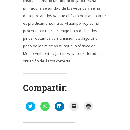
casos el Servicio Municipal de Jardines ha
primado la seguridad de los vecinos y se ha
decidido talarlos ya que el éxito de transplante
es prácticamente nulo. Al tiempo hoy se ha
procedido a retirar ramaje bajo de los dos
pinos restantes con la misión de aligerar el
peso de los mismos aunque la técnico de
Medio Ambiente y Jardines ha considerado la
situación de éstos correcta.
Compartir:
Haz
Haz
Haz
Haz
Haz
clic
clic
clic
clic
clic
para
para
para
para
para
compartir
compartir
compartir
enviar
imprimir
en
en
en
un
(Se
Twitter
WhatsApp
LinkedIn
enlace
abre
(Se
(Se
(Se
por
en