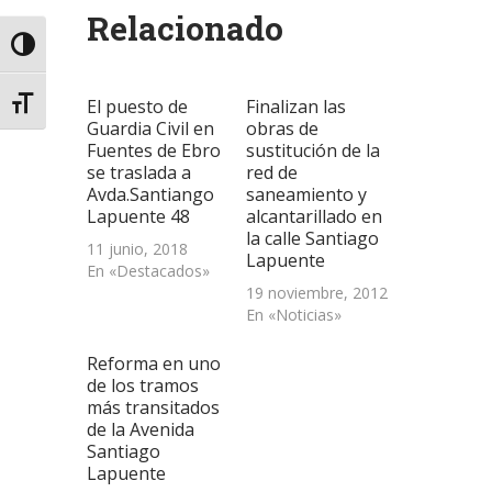
abre
abre
abre
correo
una
Relacionado
en
en
en
electrónico
ventana
una
una
una
a
nueva)
Alternar alto contraste
ventana
ventana
ventana
un
nueva)
nueva)
nueva)
amigo
(Se
abre
El puesto de
Finalizan las
Alternar tamaño de letra
en
una
Guardia Civil en
obras de
ventana
Fuentes de Ebro
sustitución de la
nueva)
se traslada a
red de
Avda.Santiango
saneamiento y
Lapuente 48
alcantarillado en
la calle Santiago
11 junio, 2018
Lapuente
En «Destacados»
19 noviembre, 2012
En «Noticias»
Reforma en uno
de los tramos
más transitados
de la Avenida
Santiago
Lapuente