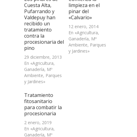
una
Cuesta Alta,
limpieza en el
ventana
Pufarrando y
pinar del
nueva)
Valdepuy han
«Calvario»
recibido un
12 enero, 2014
tratamiento
En «Agricultura,
contra la
Ganadería, Mº
procesionaria del
Ambiente, Parques
pino
y Jardines»
29 diciembre, 2013
En «Agricultura,
Ganadería, Mº
Ambiente, Parques
y Jardines»
Tratamiento
fitosanitario
para combatir la
procesionaria
2 enero, 2019
En «Agricultura,
Ganadería, Mº