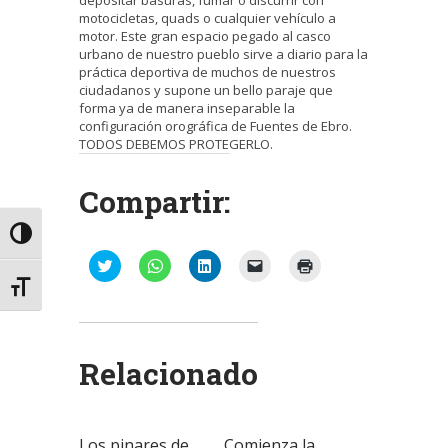
motocicletas, quads o cualquier vehículo a
motor. Este gran espacio pegado al casco
urbano de nuestro pueblo sirve a diario para la
práctica deportiva de muchos de nuestros
ciudadanos y supone un bello paraje que
forma ya de manera inseparable la
configuración orográfica de Fuentes de Ebro.
TODOS DEBEMOS PROTEGERLO.
Compartir:
Alternar alto contraste
Haz
Haz
Haz
Haz
Haz
clic
clic
clic
clic
clic
Alternar tamaño de letra
para
para
para
para
para
compartir
compartir
compartir
enviar
imprimir
en
en
en
un
(Se
Twitter
WhatsApp
LinkedIn
enlace
abre
(Se
(Se
(Se
por
en
abre
abre
abre
correo
una
Relacionado
en
en
en
electrónico
ventana
una
una
una
a
nueva)
ventana
ventana
ventana
un
nueva)
nueva)
nueva)
amigo
(Se
abre
Los pinares de
Comienza la
en