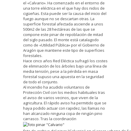
el «Calvario». Ha comenzado en el entorno de
una torre eléctrica en el que hay dos nidos de
cigüeñas. Esta puede ser la causa del inicio del
fuego aunque no se descartan otras. La
superficie forestal afectada asciende a unos
500m2 de las 28 hectáreas de las que se
compone este pinar de repoblación de mitad
del siglo pasado. El monte está catalagodo
como de «Utilidad Pública» por el Gobierno de
Aragón que mantiene este tipo de superficies
forestales.
Hace cinco años Red Eléctica sufragó los costes
de eliminación de los árboles bajo una línea de
media tensión, pese a la pérdida en masa
forestal supuso una apuesta en la seguridad
de todo el conjunto.
Al incendio ha acudido voluntarios de
Protección Civil con los medios habituales tras
el aviso de varios vecinos, que viven de la
agricultura. El rápido aviso ha permitido que se
haya podido actuar con rapidez, las llamas no
han alcanzado ninguna copa de ningún pino
carrasco. Tras la coordinación
foto de archivo del pinar "Calvario" en el casco urbano de F