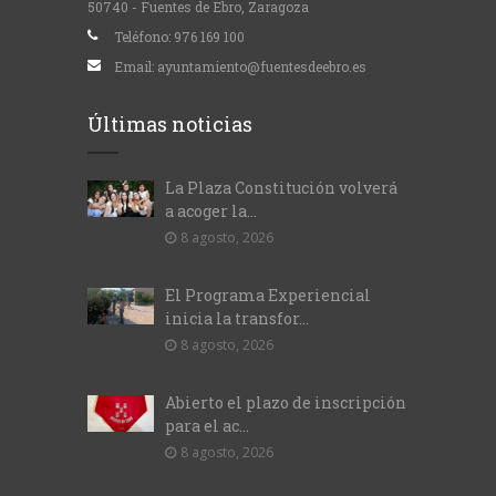
50740 - Fuentes de Ebro, Zaragoza
Teléfono:
976 169 100
Email:
ayuntamiento@fuentesdeebro.es
Últimas noticias
La Plaza Constitución volverá
a acoger la...
8 agosto, 2026
El Programa Experiencial
inicia la transfor...
8 agosto, 2026
Abierto el plazo de inscripción
para el ac...
8 agosto, 2026