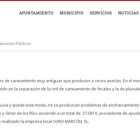
AYUNTAMIENTO
MUNICIPIO
SERVICIOS
NOTICIAS
ervicios Públicos
es de saneamiento muy antiguas que producen a veces averías. En el mes d
istido en la separación de la red de saneamiento de fecales y la de pluvia
luvia y quede este modo, no se produzcan problemas de encharcamiento 
s y Giner de los Ríos asciende a un total de 27.587 €, procedente de ayud
a realizado la empresa local SORO MARCÓN, SL.