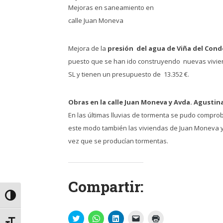
Mejoras en saneamiento en
calle Juan Moneva
Mejora de la
presión del agua de Viña del Cond
puesto que se han ido construyendo nuevas vivien
SL y tienen un presupuesto de 13.352 €.
Obras en la calle Juan Moneva y Avda. Agustin
En las últimas lluvias de tormenta se pudo comprob
este modo también las viviendas de Juan Moneva y
vez que se producían tormentas.
Compartir:
Alternar alto contraste
Haz
Haz
Haz
Haz
Haz