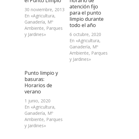
el Punto Limpio
horario de
nueva)
atención fijo
30 noviembre, 2013
para el punto
En «Agricultura,
limpio durante
Ganadería, Mº
todo el año
Ambiente, Parques
y Jardines»
6 octubre, 2020
En «Agricultura,
Ganadería, Mº
Ambiente, Parques
y Jardines»
Punto limpio y
basuras:
Horarios de
verano
1 junio, 2020
En «Agricultura,
Ganadería, Mº
Ambiente, Parques
y Jardines»