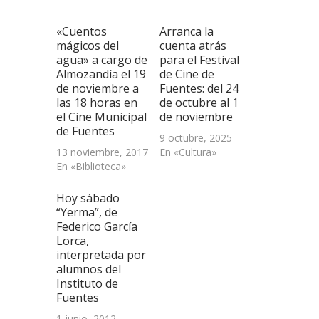
nueva)
nueva)
nueva)
amigo
(Se
abre
«Cuentos
Arranca la
en
una
mágicos del
cuenta atrás
ventana
agua» a cargo de
para el Festival
nueva)
Almozandía el 19
de Cine de
de noviembre a
Fuentes: del 24
las 18 horas en
de octubre al 1
el Cine Municipal
de noviembre
de Fuentes
9 octubre, 2025
13 noviembre, 2017
En «Cultura»
En «Biblioteca»
Hoy sábado
“Yerma”, de
Federico García
Lorca,
interpretada por
alumnos del
Instituto de
Fuentes
1 junio, 2012