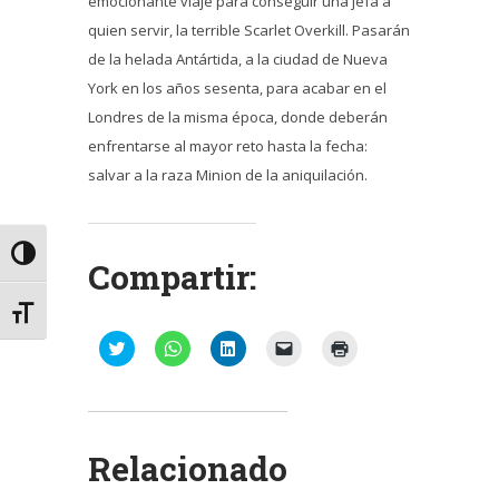
emocionante viaje para conseguir una jefa a
quien servir, la terrible Scarlet Overkill. Pasarán
de la helada Antártida, a la ciudad de Nueva
York en los años sesenta, para acabar en el
Londres de la misma época, donde deberán
enfrentarse al mayor reto hasta la fecha:
salvar a la raza Minion de la aniquilación.
Alternar alto contraste
Compartir:
Alternar tamaño de letra
Haz
Haz
Haz
Haz
Haz
clic
clic
clic
clic
clic
para
para
para
para
para
compartir
compartir
compartir
enviar
imprimir
en
en
en
un
(Se
Twitter
WhatsApp
LinkedIn
enlace
abre
(Se
(Se
(Se
por
en
abre
abre
abre
correo
una
Relacionado
en
en
en
electrónico
ventana
una
una
una
a
nueva)
ventana
ventana
ventana
un