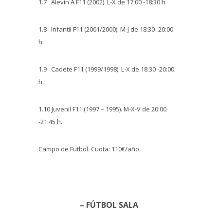
1.7 Alevín A F11 (2002). L-X de 17:00 -18:30 h
1.8 Infantil F11 (2001/2000). M-J de 18:30- 20:00
h.
1.9 Cadete F11 (1999/1998). L-X de 18:30 -20:00
h.
1.10 Juvenil F11 (1997 – 1995). M-X-V de 20:00
-21:45 h.
Campo de Futbol. Cuota: 110€/año.
– FÚTBOL SALA