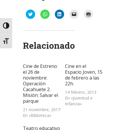
Haz
Haz
Haz
Haz
Haz
clic
clic
clic
clic
clic
para
para
para
para
para
compartir
compartir
compartir
enviar
imprimir
Alternar alto contraste
en
en
en
un
(Se
Twitter
WhatsApp
LinkedIn
enlace
abre
(Se
(Se
(Se
por
en
abre
abre
abre
correo
una
Alternar tamaño de letra
Relacionado
en
en
en
electrónico
ventana
una
una
una
a
nueva)
ventana
ventana
ventana
un
nueva)
nueva)
nueva)
amigo
(Se
abre
Cine de Estreno
Cine en el
en
una
el 26 de
Espacio Joven, 15
ventana
noviembre:
de febrero a las
nueva)
Operación
22h.
Cacahuete 2.
14 febrero, 2013
Misión: Salvar el
En «Juventud e
parque
Infancia»
21 noviembre, 2017
En «Biblioteca»
Teatro educativo