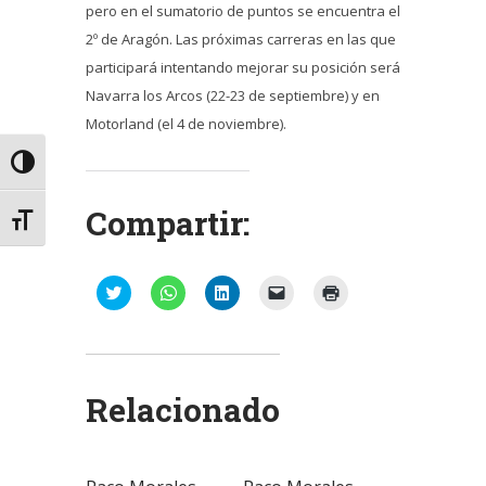
pero en el sumatorio de puntos se encuentra el
2º de Aragón. Las próximas carreras en las que
participará intentando mejorar su posición será
Navarra los Arcos (22-23 de septiembre) y en
Motorland (el 4 de noviembre).
Alternar alto contraste
Compartir:
Alternar tamaño de letra
Haz
Haz
Haz
Haz
Haz
clic
clic
clic
clic
clic
para
para
para
para
para
compartir
compartir
compartir
enviar
imprimir
en
en
en
un
(Se
Twitter
WhatsApp
LinkedIn
enlace
abre
(Se
(Se
(Se
por
en
abre
abre
abre
correo
una
Relacionado
en
en
en
electrónico
ventana
una
una
una
a
nueva)
ventana
ventana
ventana
un
nueva)
nueva)
nueva)
amigo
(Se
abre