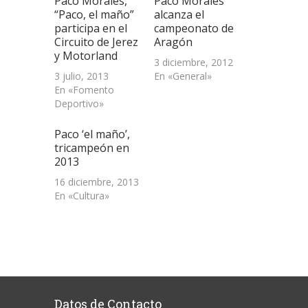
Paco Morales,
Paco Morales
en
una
“Paco, el maño”
alcanza el
ventana
participa en el
campeonato de
nueva)
Circuito de Jerez
Aragón
y Motorland
3 diciembre, 2012
3 julio, 2013
En «General»
En «Fomento
Deportivo»
Paco ‘el maño’,
tricampeón en
2013
16 diciembre, 2013
En «Cultura»
Datos de Contacto