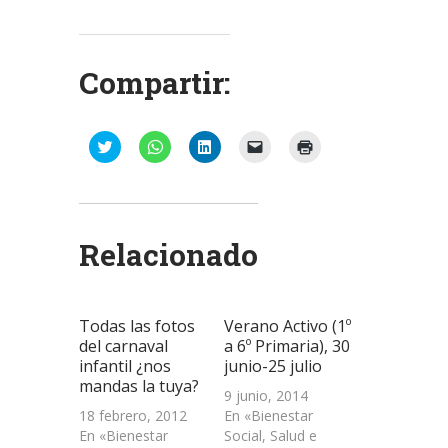
Compartir:
Haz
Haz
Haz
Haz
Haz
clic
clic
clic
clic
clic
para
para
para
para
para
compartir
compartir
compartir
enviar
imprimir
en
en
en
un
(Se
Twitter
WhatsApp
LinkedIn
enlace
abre
(Se
(Se
(Se
por
en
abre
abre
abre
correo
una
Relacionado
en
en
en
electrónico
ventana
una
una
una
a
nueva)
ventana
ventana
ventana
un
nueva)
nueva)
nueva)
amigo
(Se
abre
Todas las fotos
Verano Activo (1º
en
una
del carnaval
a 6º Primaria), 30
ventana
infantil ¿nos
junio-25 julio
nueva)
mandas la tuya?
9 junio, 2014
18 febrero, 2012
En «Bienestar
En «Bienestar
Social, Salud e