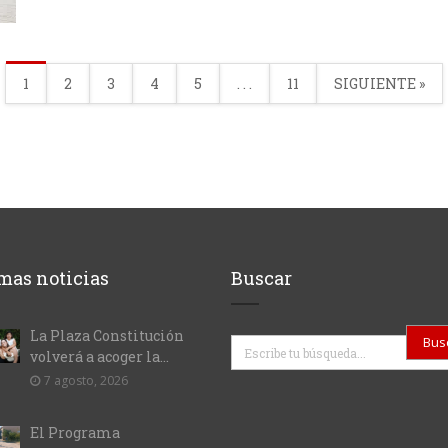
1
2
3
4
5
. . .
11
SIGUIENTE »
mas noticias
Buscar
La Plaza Constitución
Buscar
volverá a acoger la...
7 agosto, 2026
El Programa