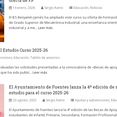
oferta de FP
14 enero, 2026
Sergio Ramo
Educación
,
Noticias
El IES Benjamín Jarnés ha ampliado este curso su oferta de Formació
de Grado Superior de Mecatrónica Industrial, una enseñanza orient
industrial y a me...
Leer más
l Estudio Curso 2025-26
enciones
,
Educación
,
Tablón de anuncios
luadas las solicitudes presentadas a la convocatoria de «Becas de apoyo 
que ha sido public...
Leer más
El Ayuntamiento de Fuentes lanza la 4ª edición de 
estudio para el curso 2025-26
20 agosto, 2025
Sergio Ramo
Ayudas y subvenciones
,
Edu
El Ayuntamiento de Fuentes lanza la 4ª edición de las Becas de Apoy
estudiantes de Infantil, Primaria, Secundaria, Formación Profesiona