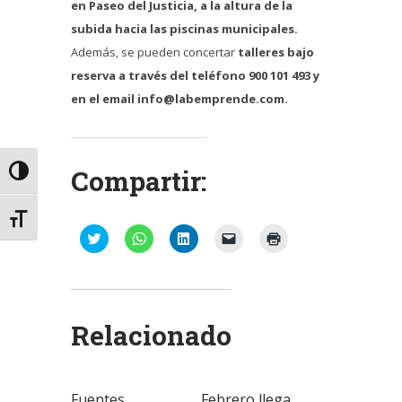
en Paseo del Justicia, a la altura de la
subida hacia las piscinas municipales.
Además, se pueden concertar
talleres bajo
reserva a través del teléfono 900 101 493 y
en el email info@labemprende.com.
Compartir:
Alternar alto contraste
Alternar tamaño de letra
Haz
Haz
Haz
Haz
Haz
clic
clic
clic
clic
clic
para
para
para
para
para
compartir
compartir
compartir
enviar
imprimir
en
en
en
un
(Se
Twitter
WhatsApp
LinkedIn
enlace
abre
(Se
(Se
(Se
por
en
abre
abre
abre
correo
una
Relacionado
en
en
en
electrónico
ventana
una
una
una
a
nueva)
ventana
ventana
ventana
un
nueva)
nueva)
nueva)
amigo
(Se
abre
Fuentes
Febrero llega
en