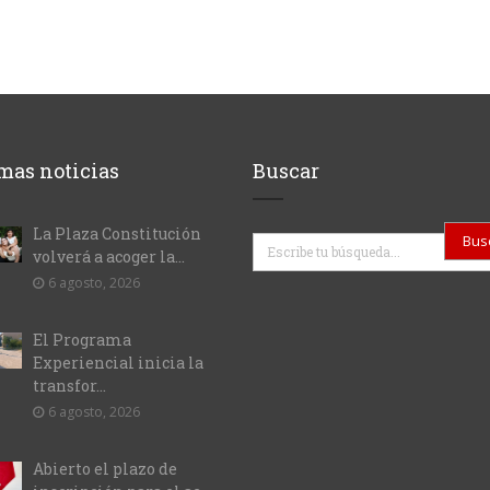
mas noticias
Buscar
La Plaza Constitución
Buscar
volverá a acoger la...
6 agosto, 2026
El Programa
Experiencial inicia la
transfor...
6 agosto, 2026
Abierto el plazo de