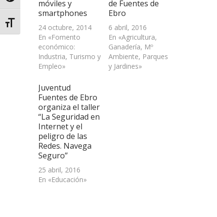
móviles y
de Fuentes de
nueva)
smartphones
Ebro
Alternar tamaño de letra
24 octubre, 2014
6 abril, 2016
En «Fomento
En «Agricultura,
económico:
Ganadería, Mº
Industria, Turismo y
Ambiente, Parques
Empleo»
y Jardines»
Juventud
Fuentes de Ebro
organiza el taller
“La Seguridad en
Internet y el
peligro de las
Redes. Navega
Seguro”
25 abril, 2016
En «Educación»