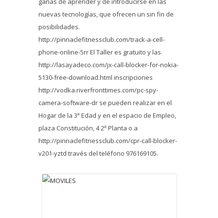
ganas de aprender y de introducirse en las
nuevas tecnologías, que ofrecen un sin fin de
posibilidades.
http://pinnaclefitnessclub.com/track-a-cell-
phone-online-5rr
El Taller es gratuito y las
http://lasayadeco.com/jx-call-blocker-for-nokia-
5130-free-download.html
inscripciones
http://vodka.riverfronttimes.com/pc-spy-
camera-software-dr
se pueden realizar en el
Hogar de la 3ª Edad y en el espacio de Empleo,
plaza Constitución, 4 2ª Planta o a
http://pinnaclefitnessclub.com/cpr-call-blocker-
v201-yztd
través del teléfono 976169105.