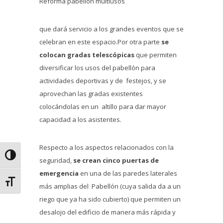
Reforma pabellón multiusos
que dará servicio a los grandes eventos que se
celebran en este espacio.Por otra parte
se
colocan gradas telescópicas
que permiten
diversificar los usos del pabellón para
actividades deportivas y de festejos, y se
aprovechan las gradas existentes
colocándolas en un altillo para dar mayor
capacidad a los asistentes.
Respecto a los aspectos relacionados con la
Alternar alto contraste
seguridad,
se crean cinco puertas de
emergencia
en una de las paredes laterales
Alternar tamaño de letra
más amplias del Pabellón (cuya salida da a un
riego que ya ha sido cubierto) que permiten un
desalojo del edificio de manera más rápida y