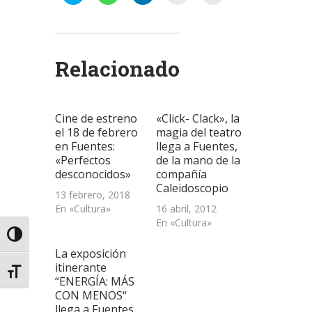
clic
clic
clic
clic
clic
para
para
para
para
para
compartir
compartir
compartir
enviar
imprimir
en
en
en
un
(Se
Twitter
WhatsApp
LinkedIn
enlace
abre
(Se
(Se
(Se
por
en
abre
abre
abre
correo
una
Relacionado
en
en
en
electrónico
ventana
una
una
una
a
nueva)
ventana
ventana
ventana
un
nueva)
nueva)
nueva)
amigo
(Se
abre
Cine de estreno
«Click- Clack», la
en
una
el 18 de febrero
magia del teatro
ventana
en Fuentes:
llega a Fuentes,
nueva)
«Perfectos
de la mano de la
desconocidos»
compañía
Caleidoscopio
13 febrero, 2018
En «Cultura»
16 abril, 2012
En «Cultura»
Alternar alto contraste
La exposición
itinerante
Alternar tamaño de letra
“ENERGÍA: MÁS
CON MENOS“
llega a Fuentes