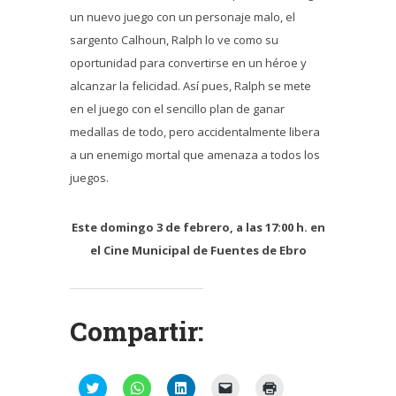
un nuevo juego con un personaje malo, el
sargento Calhoun, Ralph lo ve como su
oportunidad para convertirse en un héroe y
alcanzar la felicidad. Así pues, Ralph se mete
en el juego con el sencillo plan de ganar
medallas de todo, pero accidentalmente libera
a un enemigo mortal que amenaza a todos los
juegos.
Este domingo 3 de febrero, a las 17:00 h. en
el Cine Municipal de Fuentes de Ebro
Compartir:
Haz
Haz
Haz
Haz
Haz