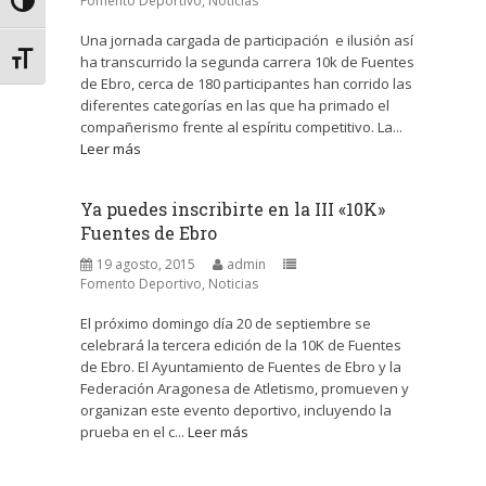
Fomento Deportivo
,
Noticias
Alternar alto contraste
Una jornada cargada de participación e ilusión así
Alternar tamaño de letra
ha transcurrido la segunda carrera 10k de Fuentes
de Ebro, cerca de 180 participantes han corrido las
diferentes categorías en las que ha primado el
compañerismo frente al espíritu competitivo. La...
Leer más
Ya puedes inscribirte en la III «10K»
Fuentes de Ebro
19 agosto, 2015
admin
Fomento Deportivo
,
Noticias
El próximo domingo día 20 de septiembre se
celebrará la tercera edición de la 10K de Fuentes
de Ebro. El Ayuntamiento de Fuentes de Ebro y la
Federación Aragonesa de Atletismo, promueven y
organizan este evento deportivo, incluyendo la
prueba en el c...
Leer más