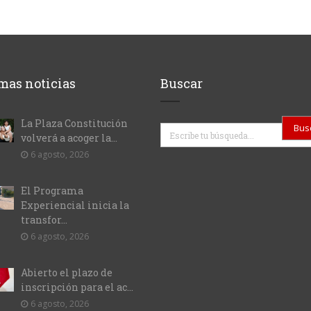
mas noticias
Buscar
La Plaza Constitución
Buscar
volverá a acoger la...
6 agosto, 2026
El Programa
Experiencial inicia la
transfor...
6 agosto, 2026
Abierto el plazo de
inscripción para el ac...
6 agosto, 2026