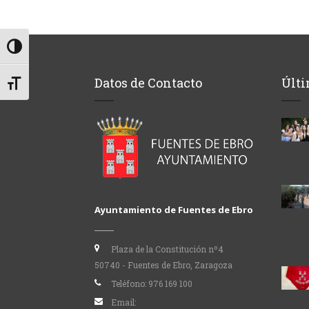
Alternar alto contraste
Datos de Contacto
Últi
Alternar tamaño de letra
Ayuntamiento de Fuentes de Ebro
Plaza de la Constitución nº4
50740 - Fuentes de Ebro, Zaragoza
Teléfono:
976 169 100
Email: