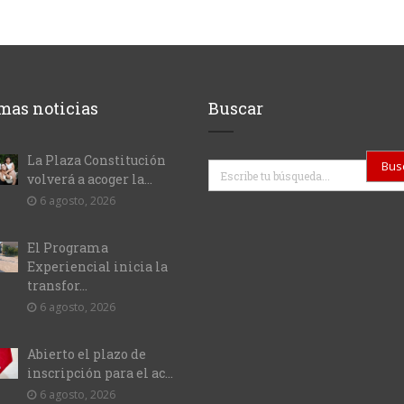
mas noticias
Buscar
La Plaza Constitución
Buscar
volverá a acoger la...
6 agosto, 2026
El Programa
Experiencial inicia la
transfor...
6 agosto, 2026
Abierto el plazo de
inscripción para el ac...
6 agosto, 2026