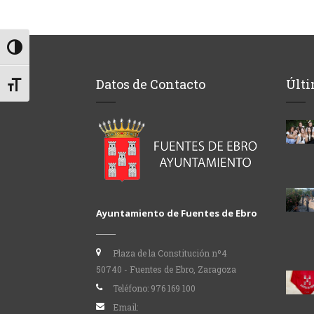
Alternar alto contraste
Datos de Contacto
Últi
Alternar tamaño de letra
Ayuntamiento de Fuentes de Ebro
Plaza de la Constitución nº4
50740 - Fuentes de Ebro, Zaragoza
Teléfono:
976 169 100
Email: