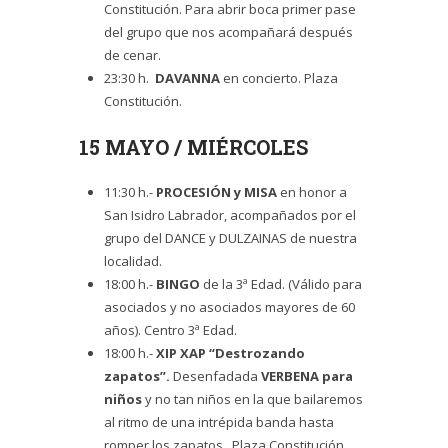
Constitución. Para abrir boca primer pase
del grupo que nos acompañará después
de cenar.
23:30 h.
DAVANNA
en concierto. Plaza
Constitución.
15 MAYO / MIÉRCOLES
11:30 h.-
PROCESIÓN
y MISA
en honor a
San Isidro Labrador, acompañados por el
grupo del DANCE y DULZAINAS de nuestra
localidad.
18:00 h.-
BINGO
de la 3ª Edad. (Válido para
asociados y no asociados mayores de 60
años). Centro 3ª Edad.
18:00 h.-
XIP XAP “Destrozando
zapatos”.
Desenfadada
VERBENA para
niños
y no tan niños en la que bailaremos
al ritmo de una intrépida banda hasta
romper los zapatos. Plaza Constitución.