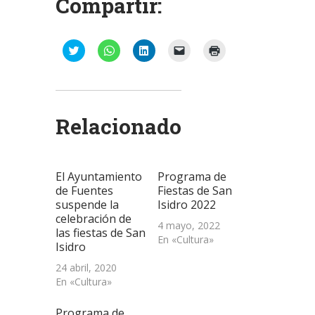
Compartir:
Haz
Haz
Haz
Haz
Haz
clic
clic
clic
clic
clic
para
para
para
para
para
compartir
compartir
compartir
enviar
imprimir
en
en
en
un
(Se
Twitter
WhatsApp
LinkedIn
enlace
abre
(Se
(Se
(Se
por
en
abre
abre
abre
correo
una
Relacionado
en
en
en
electrónico
ventana
una
una
una
a
nueva)
ventana
ventana
ventana
un
nueva)
nueva)
nueva)
amigo
(Se
abre
El Ayuntamiento
Programa de
en
una
de Fuentes
Fiestas de San
ventana
suspende la
Isidro 2022
nueva)
celebración de
4 mayo, 2022
las fiestas de San
En «Cultura»
Isidro
24 abril, 2020
En «Cultura»
Programa de