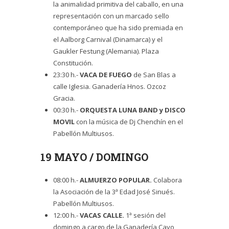
la animalidad primitiva del caballo, en una
representación con un marcado sello
contemporáneo que ha sido premiada en
el Aalborg Carnival (Dinamarca) y el
Gaukler Festung (Alemania). Plaza
Constitución.
23:30 h.-
VACA DE FUEGO
de San Blas a
calle Iglesia. Ganadería Hnos. Ozcoz
Gracia.
00:30 h.-
ORQUESTA LUNA BAND
y DISCO
MOVIL
con la música de Dj Chenchín en el
Pabellón Multiusos.
19 MAYO / DOMINGO
08:00 h.-
ALMUERZO
POPULAR.
Colabora
la Asociación de la 3ª Edad José Sinués.
Pabellón Multiusos.
12:00 h.-
VACAS CALLE.
1ª sesión del
domingo a cargo de la Ganadería Cayo