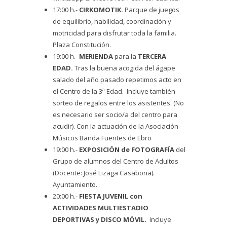
17:00 h.-
CIRKOMOTIK.
Parque de juegos
de equilibrio, habilidad, coordinación y
motricidad para disfrutar toda la familia.
Plaza Constitución.
19:00 h.-
MERIENDA
para la
TERCERA
EDAD.
Tras la buena acogida del ágape
salado del año pasado repetimos acto en
el Centro de la 3ª Edad. Incluye también
sorteo de regalos entre los asistentes. (No
es necesario ser socio/a del centro para
acudir).
Con la actuación de la Asociación
Músicos Banda Fuentes de Ebro
19:00 h.-
EXPOSICIÓN de FOTOGRAFÍA
del
Grupo de alumnos del Centro de Adultos
(Docente: José Lizaga Casabona).
Ayuntamiento.
20:00 h.-
FIESTA JUVENIL con
ACTIVIDADES MULTIESTADIO
DEPORTIVAS y DISCO MÓVIL.
Incluye