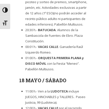
picoteo y sorteo de premios, smartphone,
jamón, etc. Actividades exclusivas a partir
Alternar alto contraste
de 12 años (1º ESO)(no podrán acceder al
recinto público adulto ni participantes de
Alternar tamaño de letra
edades inferiores). Pabellón Multiusos.
20:30 h.-
BATUCADA
. Alumnos de la
Sambascola de Fuentes de Ebro. Plaza
Constitución.
00:01 h.-
VACAS CALLE
. Ganadería Raúl
Izquierdo Romeo.
01:00 h.-
ORQUESTA PRIMERA PLANA
y
DISCO MÓVIL
con la Fiesta “Meneo”.
Pabellón Multiusos.
18 MAYO / SÁBADO
11:00 h.- Ven a la
LUDOTECA
incluye
JUEGOS, HINCHABLES y TALLERES
.
Paseo
Justicia, 99 (Ludoteca).
12:00 h.-
VACAS CALLE
por el recorrido