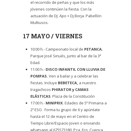
el recorrido de peñas y que los más
jóvenes continúen la fiesta. Con la
actuación de DJ. Apo + Dj Borja. Pabellón
Multiusos.
17 MAYO / VIERNES
10:00 h.- Campeonato local de
PETANCA.
Parque José Sinués, junto al bar de la 3ª
Edad.
11:00 h.-
DISCO INFANTIL CON LLUVIA DE
POMPAS.
Ven a bailar y a celebrar las
fiestas. Incluye
BEBETECA,
a nuestro
tragachicos
PHIRATOR y CAMAS
ELÁSTICAS
. Plaza de la Constitución
17:00 h.-
MINIPRIX
. Edades de 5º Primaria a
2º ESO.
Forma tu grupo de 6 y apúntate
hasta el 12 de mayo en el Centro de
Tiempo Libre/Espacio Joven o enviando
whatsapp al 675573180. Pza. Fco. Cuenca.