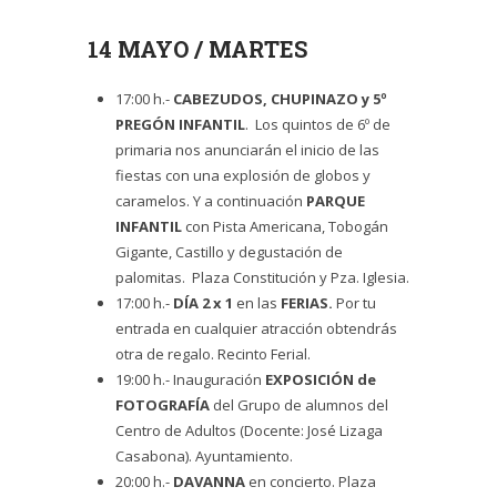
14 MAYO / MARTES
17:00 h.-
CABEZUDOS, CHUPINAZO y 5º
PREGÓN INFANTIL
. Los quintos de 6º de
primaria nos anunciarán el inicio de las
fiestas con una explosión de globos y
caramelos. Y a continuación
PARQUE
INFANTIL
con Pista Americana, Tobogán
Gigante, Castillo y degustación de
palomitas. Plaza Constitución y Pza. Iglesia.
17:00 h.-
DÍA 2 x 1
en las
FERIAS.
Por tu
entrada en cualquier atracción obtendrás
otra de regalo. Recinto Ferial.
19:00 h.- Inauguración
EXPOSICIÓN de
FOTOGRAFÍA
del Grupo de alumnos del
Centro de Adultos (Docente: José Lizaga
Casabona). Ayuntamiento.
20:00 h.-
DAVANNA
en concierto. Plaza