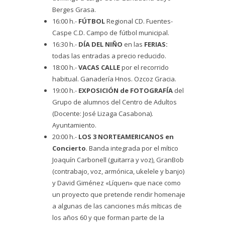
Berges Grasa.
16:00 h.-
FÚTBOL
Regional CD. Fuentes-
Caspe C.D. Campo de fútbol municipal.
16:30 h.-
DÍA DEL NIÑO
en las
FERIAS:
todas las entradas a precio reducido.
18:00 h.-
VACAS CALLE
por el recorrido
habitual. Ganadería Hnos. Ozcoz Gracia.
19:00 h.-
EXPOSICIÓN de FOTOGRAFÍA
del
Grupo de alumnos del Centro de Adultos
(Docente: José Lizaga Casabona).
Ayuntamiento.
20:00 h.-
LOS 3 NORTEAMERICANOS en
Concierto
. Banda integrada por el mítico
Joaquín Carbonell (guitarra y voz), GranBob
(contrabajo, voz, armónica, ukelele y banjo)
y David Giménez «Líquen» que nace como
un proyecto que pretende rendir homenaje
a algunas de las canciones más míticas de
los años 60 y que forman parte de la