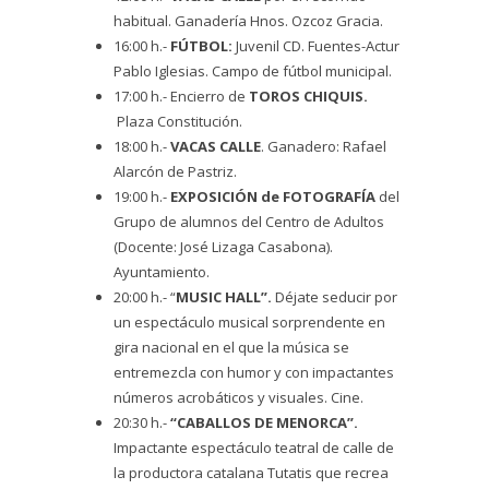
habitual. Ganadería Hnos. Ozcoz Gracia.
16:00 h.-
FÚTBOL:
Juvenil CD. Fuentes-Actur
Pablo Iglesias. Campo de fútbol municipal.
17:00 h.- Encierro de
TOROS CHIQUIS.
Plaza Constitución.
18:00 h.-
VACAS CALLE
. Ganadero: Rafael
Alarcón de Pastriz.
19:00 h.-
EXPOSICIÓN de FOTOGRAFÍA
del
Grupo de alumnos del Centro de Adultos
(Docente: José Lizaga Casabona).
Ayuntamiento.
20:00 h.- “
MUSIC HALL”.
Déjate seducir por
un espectáculo musical sorprendente en
gira nacional en el que la música se
entremezcla con humor y con impactantes
números acrobáticos y visuales. Cine.
20:30 h.-
“CABALLOS DE MENORCA”.
Impactante espectáculo teatral de calle de
la productora catalana Tutatis que recrea