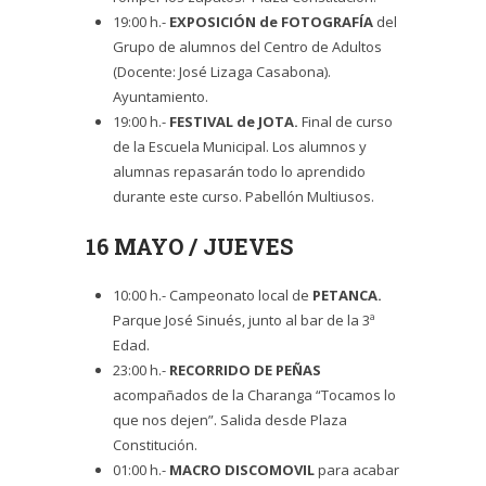
19:00 h.-
EXPOSICIÓN de FOTOGRAFÍA
del
Grupo de alumnos del Centro de Adultos
(Docente: José Lizaga Casabona).
Ayuntamiento.
19:00 h.-
FESTIVAL de JOTA.
Final de curso
de la Escuela Municipal. Los alumnos y
alumnas repasarán todo lo aprendido
durante este curso. Pabellón Multiusos.
16 MAYO / JUEVES
10:00 h.- Campeonato local de
PETANCA.
Parque José Sinués, junto al bar de la 3ª
Edad.
23:00 h.-
RECORRIDO DE PEÑAS
acompañados de la Charanga “Tocamos lo
que nos dejen”. Salida desde Plaza
Constitución.
01:00 h.-
MACRO DISCOMOVIL
para acabar