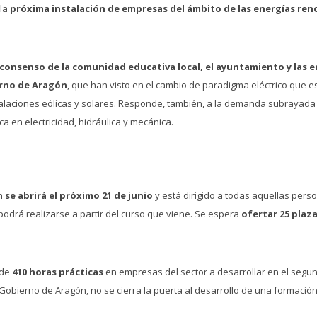
 la
próxima instalación de empresas del ámbito de las energías ren
consenso de la comunidad educativa local, el ayuntamiento y las 
erno de Aragón
, que han visto en el cambio de paradigma eléctrico que 
nstalaciones eólicas y solares. Responde, también, a la demanda subrayad
 en electricidad, hidráulica y mecánica.
ón
se abrirá el próximo 21 de junio
y está dirigido a todas aquellas pers
podrá realizarse a partir del curso que viene. Se espera
ofertar 25 plaz
 de
410 horas prácticas
en empresas del sector a desarrollar en el segun
 Gobierno de Aragón, no se cierra la puerta al desarrollo de una formación