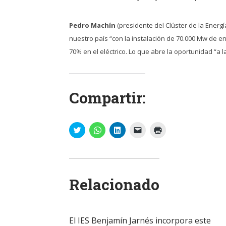
Pedro Machín
(presidente del Clúster de la Energ
nuestro país “con la instalación de 70.000 Mw de 
70% en el eléctrico. Lo que abre la oportunidad “a
Compartir:
Haz
Haz
Haz
Haz
Haz
clic
clic
clic
clic
clic
para
para
para
para
para
compartir
compartir
compartir
enviar
imprimir
en
en
en
un
(Se
Twitter
WhatsApp
LinkedIn
enlace
abre
(Se
(Se
(Se
por
en
abre
abre
abre
correo
una
Relacionado
en
en
en
electrónico
ventana
una
una
una
a
nueva)
ventana
ventana
ventana
un
nueva)
nueva)
nueva)
amigo
(Se
abre
El IES Benjamín Jarnés incorpora este
en