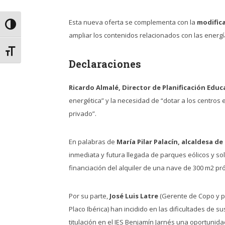
Esta nueva oferta se complementa con la
modifica
Alternar alto contraste
ampliar los contenidos relacionados con las energ
Alternar tamaño de letra
Declaraciones
Ricardo Almalé, Director de Planificación Edu
energética” y la necesidad de “dotar a los centros
privado”.
En palabras de
María Pilar Palacín, alcaldesa d
inmediata y futura llegada de parques eólicos y so
financiación del alquiler de una nave de 300 m2 próx
Por su parte,
José Luis Latre
(Gerente de Copo y p
Placo Ibérica) han incidido en las dificultades de
titulación en el IES Benjamín Jarnés una oportunid