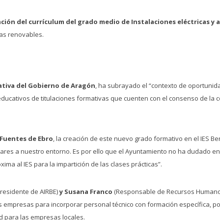
ción del currículum del grado medio de Instalaciones eléctricas y
ías renovables.
cativa del Gobierno de Aragón
, ha subrayado el “contexto de oportunid
 educativos de titulaciones formativas que cuenten con el consenso de la c
e Fuentes de Ebro
, la creación de este nuevo grado formativo en el IES B
lares a nuestro entorno. Es por ello que el Ayuntamiento no ha dudado en
ima al IES para la impartición de las clases prácticas”.
residente de AIRBE)
y Susana Franco
(Responsable de Recursos Humanos 
 sus empresas para incorporar personal técnico con formación específica, p
ad para las empresas locales.