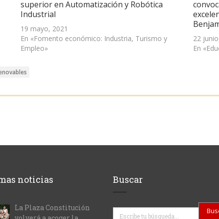
superior en Automatización y Robótica
convoc
Industrial
excelen
Benjam
19 mayo, 2021
En «Fomento económico: Industria, Turismo y
22 junio
Empleo»
En «Edu
enovables
mas noticias
Buscar
La Plaza Constitución
Buscar
volverá a acoger la...