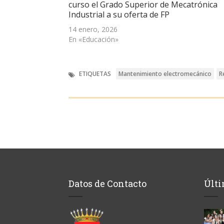
una
curso el Grado Superior de Mecatrónica
ventana
Industrial a su oferta de FP
nueva)
14 enero, 2026
En «Educación»
ETIQUETAS
Mantenimiento electromecánico
R
Datos de Contacto
Últi