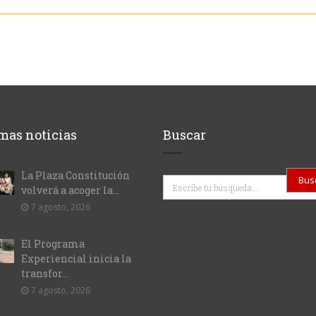
mas noticias
Buscar
La Plaza Constitución
Buscar
volverá a acoger la...
7 agosto, 2026
El Programa
Experiencial inicia la
transfor...
7 agosto, 2026