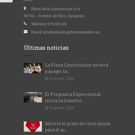
Plaza de la Constitución nº4
50740 - Fuentes de Ebro, Zaragoza
Teléfono:
976 169 100
Email:
ayuntamiento@fuentesdeebro.es
Últimas noticias
La Plaza Constitución volverá
a acoger la...
9 agosto, 2026
El Programa Experiencial
inicia la transfor...
9 agosto, 2026
Abierto el plazo de inscripción
para el ac...