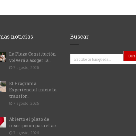
mas noticias
Buscar
La Plaza Constitución
Buscar
volverá a acoger la...
7 agosto, 2026
El Programa
Experiencial inicia la
transfor...
7 agosto, 2026
Abierto el plazo de
inscripción para el ac...
7 agosto, 2026