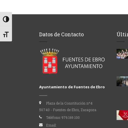
Alternar alto contraste
Datos de Contacto
Últi
Alternar tamaño de letra
Ayuntamiento de Fuentes de Ebro
Plaza de la Constitución nº4
50740 - Fuentes de Ebro, Zaragoza
Teléfono:
976 169 100
Email: