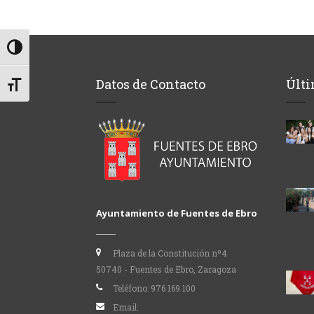
Alternar alto contraste
Datos de Contacto
Últi
Alternar tamaño de letra
Ayuntamiento de Fuentes de Ebro
Plaza de la Constitución nº4
50740 - Fuentes de Ebro, Zaragoza
Teléfono:
976 169 100
Email: