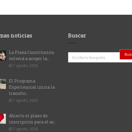
mas noticias
Buscar
La Plaza Constitución
Buscar
volverá a acoger la...
7 agosto, 2026
El Programa
Experiencial inicia la
transfor...
7 agosto, 2026
Abierto el plazo de
inscripción para el ac...
7 agosto, 2026