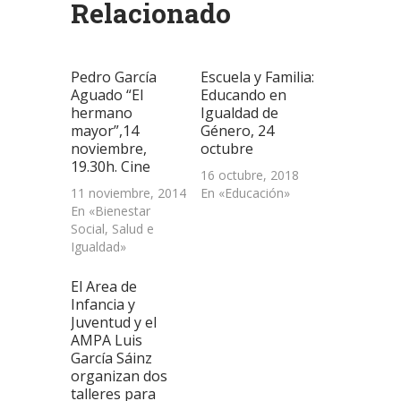
Relacionado
en
en
en
electrónico
ventana
una
una
una
a
nueva)
ventana
ventana
ventana
un
nueva)
nueva)
nueva)
amigo
(Se
abre
Pedro García
Escuela y Familia:
en
una
Aguado “El
Educando en
ventana
hermano
Igualdad de
nueva)
mayor”,14
Género, 24
noviembre,
octubre
19.30h. Cine
16 octubre, 2018
11 noviembre, 2014
En «Educación»
En «Bienestar
Social, Salud e
Igualdad»
El Area de
Infancia y
Juventud y el
AMPA Luis
García Sáinz
organizan dos
talleres para