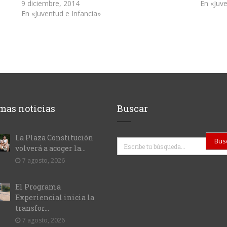
9 diciembre, 2014
En «Juve
En «Juventud e Infancia»
mas noticias
Buscar
La Plaza Constitución
Buscar
volverá a acoger la...
7 agosto, 2026
El Programa
Experiencial inicia la
transfor...
7 agosto, 2026