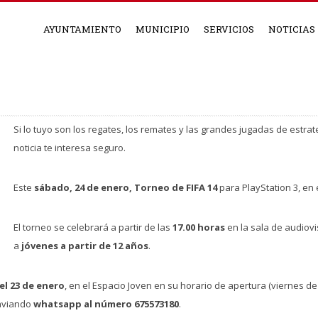
AYUNTAMIENTO
MUNICIPIO
SERVICIOS
NOTICIAS
Si lo tuyo son los regates, los remates y las grandes jugadas de estra
noticia te interesa seguro.
Este
sábado, 24 de enero,
Torneo
de FIFA 1
4
para PlayStation 3, en 
El torneo se celebrará a partir de las
17.00 horas
en la sala de audiovi
a
jóvenes a partir de 12 años
.
 el 23 de enero
, en el Espacio Joven en su horario de apertura (viernes de
enviando
whatsapp al número 675573180
.