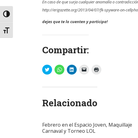
En caso de que surja cualquier anomalía o contradicció
http://erigazette.org/2013/04/07/fk-spyware-on-cellph
Alternar alto contraste
dejes que te lo cuenten y participa!
Alternar tamaño de letra
Compartir:
Haz
Haz
Haz
Haz
Haz
clic
clic
clic
clic
clic
para
para
para
para
para
compartir
compartir
compartir
enviar
imprimir
en
en
en
un
(Se
Twitter
WhatsApp
LinkedIn
enlace
abre
(Se
(Se
(Se
por
en
abre
abre
abre
correo
una
Relacionado
en
en
en
electrónico
ventana
una
una
una
a
nueva)
ventana
ventana
ventana
un
nueva)
nueva)
nueva)
amigo
(Se
abre
Febrero en el Espacio Joven, Maquillaje
en
una
Carnaval y Torneo LOL
ventana
nueva)