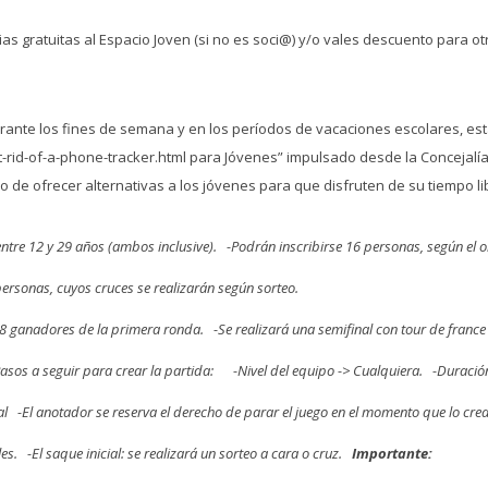
ias gratuitas al Espacio Joven (si no es soci@) y/o vales descuento para o
rante los fines de semana y en los períodos de vacaciones escolares, est
-rid-of-a-phone-tracker.html
para Jóvenes” impulsado desde la Concejalía 
o de ofrecer alternativas a los jóvenes para que disfruten de su tiempo 
ntre 12 y 29 años (ambos inclusive).
-Podrán inscribirse 16 personas, según el o
ersonas, cuyos cruces se realizarán según sorteo.
 8 ganadores de la primera ronda.
-Se realizará una semifinal con
tour de france
asos a seguir para crear la partida:
-Nivel del equipo -> Cualquiera.
-Duració
al
-El anotador se reserva el derecho de parar el juego en el momento que lo cre
es.
-El saque inicial: se realizará un sorteo a cara o cruz.
Importante: