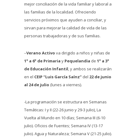
mejor conciliación de la vida familiar y laboral a
las familias de la localidad. Ofreciendo
servicios próximos que ayuden a conciliar, y
sirvan para mejorar la calidad de vida de las
personas trabajadoras y de sus familias.
–
Verano Activo
va dirigido a niños y niñas de
1º a 6º de Primaria
y
Pequelandia
de
1º a 3º
de Educación Infantil
, y ambos se realizarán
en el
CEIP “Luis García Saínz”
del
22 de junio
al 24 de julio
(lunes a viernes).
-La programación se estructura en Semanas
Temáticas: I y II (22-26 junio y 29-3 julio), La
Vuelta al Mundo en 10 días; Semana III (6-10
julio). Oficios de Fuentes; Semana IV (13-17
julio). Agua y Naturaleza; Semana V (21-25 julio).