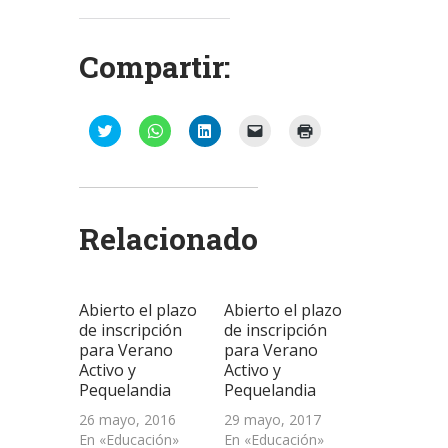
Compartir:
Haz
Haz
Haz
Haz
Haz
clic
clic
clic
clic
clic
para
para
para
para
para
compartir
compartir
compartir
enviar
imprimir
en
en
en
un
(Se
Twitter
WhatsApp
LinkedIn
enlace
abre
(Se
(Se
(Se
por
en
abre
abre
abre
correo
una
Relacionado
en
en
en
electrónico
ventana
una
una
una
a
nueva)
ventana
ventana
ventana
un
nueva)
nueva)
nueva)
amigo
(Se
abre
Abierto el plazo
Abierto el plazo
en
una
de inscripción
de inscripción
ventana
para Verano
para Verano
nueva)
Activo y
Activo y
Pequelandia
Pequelandia
26 mayo, 2016
29 mayo, 2017
En «Educación»
En «Educación»