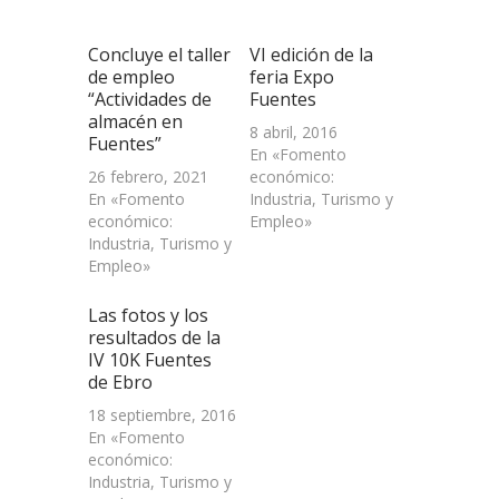
nueva)
nueva)
nueva)
amigo
(Se
abre
Concluye el taller
VI edición de la
en
una
de empleo
feria Expo
ventana
“Actividades de
Fuentes
nueva)
almacén en
8 abril, 2016
Fuentes”
En «Fomento
26 febrero, 2021
económico:
En «Fomento
Industria, Turismo y
económico:
Empleo»
Industria, Turismo y
Empleo»
Las fotos y los
resultados de la
IV 10K Fuentes
de Ebro
18 septiembre, 2016
En «Fomento
económico:
Industria, Turismo y