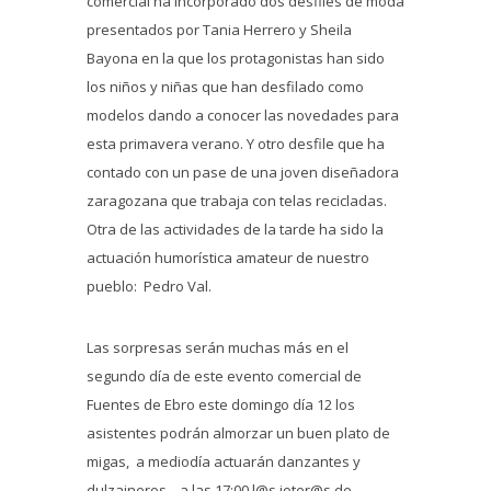
comercial ha incorporado dos desfiles de moda
presentados por Tania Herrero y Sheila
Bayona en la que los protagonistas han sido
los niños y niñas que han desfilado como
modelos dando a conocer las novedades para
esta primavera verano. Y otro desfile que ha
contado con un pase de una joven diseñadora
zaragozana que trabaja con telas recicladas.
Otra de las actividades de la tarde ha sido la
actuación humorística amateur de nuestro
pueblo: Pedro Val.
Las sorpresas serán muchas más en el
segundo día de este evento comercial de
‪Fuentes de Ebro este domingo día 12 los
asistentes podrán almorzar un buen plato de
migas, a mediodía actuarán danzantes y
dulzaineros ‬ , a las 17:00 l@s joter@s de