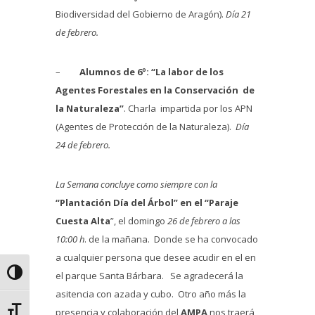
Biodiversidad del Gobierno de Aragón).
Día 21
de febrero.
–
Alumnos de 6º:
“La labor de los
Agentes Forestales en la Conservación de
la Naturaleza”
. Charla impartida por los APN
(Agentes de Protección de la Naturaleza).
Día
24 de febrero.
La Semana concluye como siempre con la
“Plantación Día del Árbol” en el “Paraje
Cuesta Alta
”, el domingo
26 de febrero a las
10:00 h
. de la mañana. Donde se ha convocado
a cualquier persona que desee acudir en el en
Alternar alto contraste
el parque Santa Bárbara. Se agradecerá la
asitencia con azada y cubo. Otro año más la
Alternar tamaño de letra
presencia y colaboración del
AMPA
nos traerá