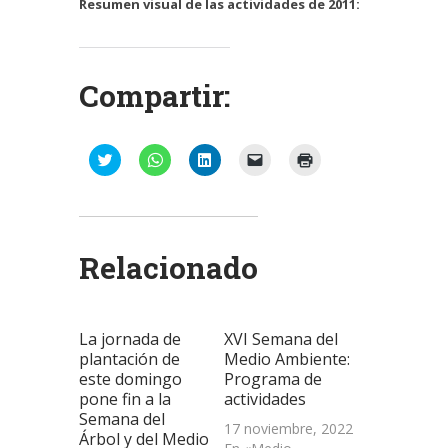
Resumen visual de las actividades de 2011:
Compartir:
Haz
Haz
Haz
Haz
Haz
clic
clic
clic
clic
clic
para
para
para
para
para
compartir
compartir
compartir
enviar
imprimir
en
en
en
un
(Se
Twitter
WhatsApp
LinkedIn
enlace
abre
(Se
(Se
(Se
por
en
abre
abre
abre
correo
una
Relacionado
en
en
en
electrónico
ventana
una
una
una
a
nueva)
ventana
ventana
ventana
un
nueva)
nueva)
nueva)
amigo
(Se
abre
La jornada de
XVI Semana del
en
una
plantación de
Medio Ambiente:
ventana
este domingo
Programa de
nueva)
pone fin a la
actividades
Semana del
17 noviembre, 2022
Árbol y del Medio