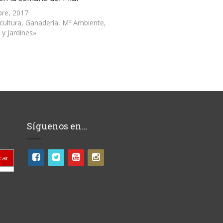
bre, 2017
icultura, Ganadería, Mº Ambiente,
 y Jardines»
Síguenos en…