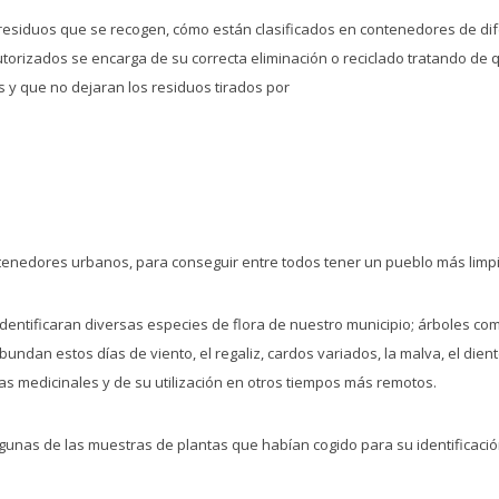
s residuos que se recogen, cómo están clasificados en contenedores de di
utorizados se encarga de su correcta eliminación o reciclado tratando de
as y que no dejaran los residuos tirados por
ntenedores urbanos, para conseguir entre todos tener un pueblo más limpi
identificaran diversas especies de flora de nuestro municipio; árboles como
 abundan estos días de viento, el regaliz, cardos variados, la malva, el die
as medicinales y de su utilización en otros tiempos más remotos.
gunas de las muestras de plantas que habían cogido para su identificació