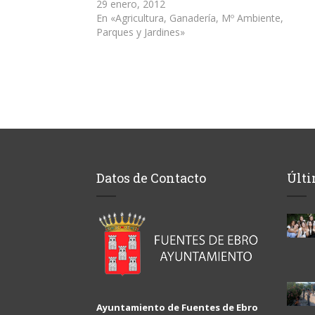
ventana
29 enero, 2012
nueva)
En «Agricultura, Ganadería, Mº Ambiente,
Parques y Jardines»
Datos de Contacto
Últi
Ayuntamiento de Fuentes de Ebro