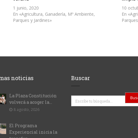
1 junio, 2020
10 octu
En «Agricultura, Ganadería, Mº Ambiente,
En «Agr
Parques y Jardines»
Parques
mas noticias
Buscar
La Plaza Constitución
Buscar
volverá a acoger la...
8 agosto, 2026
El Programa
Experiencial inicia la